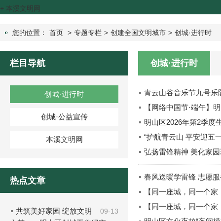
+
本溪文明网
您的位置：
首页
>
专题专栏
>
创建全国文明城市
>
创城·进行时
栏目导航
创城·进行时
青云山谷音乐节九号乐
创城·进行时
【网络中国节·端午】
创城·公益宣传
明山区2026年第2季
“护航青云山 平安迎五
本溪文明网
弘扬雷锋精神 美化家园
春风送暖学雷锋 志愿
热点文章
【同一座城，同一个家！On
【同一座城，同一个家！On
共筑美好家园 绽放文明
09-13