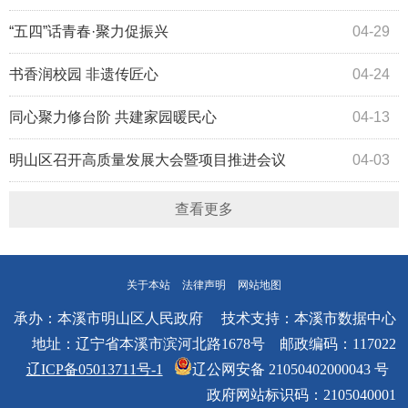
测试
“五四”话青春·聚力促振兴
04-29
书香润校园 非遗传匠心
04-24
同心聚力修台阶 共建家园暖民心
04-13
明山区召开高质量发展大会暨项目推进会议
04-03
查看更多
关于本站
法律声明
网站地图
承办：本溪市明山区人民政府 技术支持：本溪市数据中心
地址：辽宁省本溪市滨河北路1678号 邮政编码：117022
辽ICP备05013711号-1
辽公网安备 21050402000043 号
政府网站标识码：2105040001