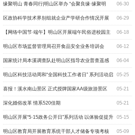
展
缘聚明山 青春同行|明山区举办 “会聚良缘·缘聚明
06-30
山”青年交友联谊活动
区政协科学技术界别组就企业产学研合作情况开展
06-29
调研协商活动
【网络中国节·端午】明山区开展端午民俗进校园主
06-18
题活动
明山区市场监督管理局召开食品安全业务培训会
06-12
国家统计局本溪调查队赴明山区指导农业普查遥感
06-04
测量工作
明山区科技活动周和“全国科技工作者日” 系列活动启
05-25
动
喜报！溪水南山景区 正式授牌国家AA级旅游景区
05-21
深化婚俗改革 情系520佳期
05-21
明山区开展“5·15政务公开日”系列活动 以体验促提升
05-15
以公开暖民心
明山区教育局开展教育系统干部人才储备专项考核
05-09