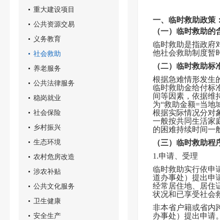
重大建设项目
一、临时救助政策
公共资源交易
（一）临时救助的
义务教育
临时救助是指政府
他社会救助制度暂
社会救助
（二）临时救助标
养老服务
根据急难情形发生
公共法律服务
临时救助金给付标
间等因素，依据维
稳岗就业
为“救助金额=当地
社会保险
根据实际情况分对
一般按共同生活家
乡村振兴
的困难持续时间一
生态环境
（三）临时救助程
1.申请、受理
农村危房改造
临时救助实行依申
涉农补贴
道办事处）提出申
经常居住地、居住
公共文化服务
状况和已享受社会
卫生健康
非本省户籍或省内
安全生产
办事处）提出申请