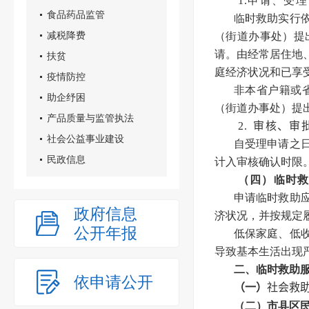
1.申请、受理
食品药品监管
临时救助实行
减税降费
（街道办事处）提
请。由经常居住地
扶贫
庭经济状况和已享
疫情防控
非本省户籍或
助企纾困
（街道办事处）提
产品质量与监管执法
2.
审核、审
社会公益事业建设
自受理申请之
民政信息
计入审核确认时限
（四）临时
申请临时救助
政府信息
济状况，并按规定
公开年报
低保家庭、低
导致基本生活出现
二、临时救助
依申请公开
（一）
社会救助
（二）市县区