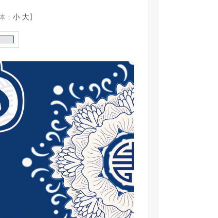
体：
小
大
】