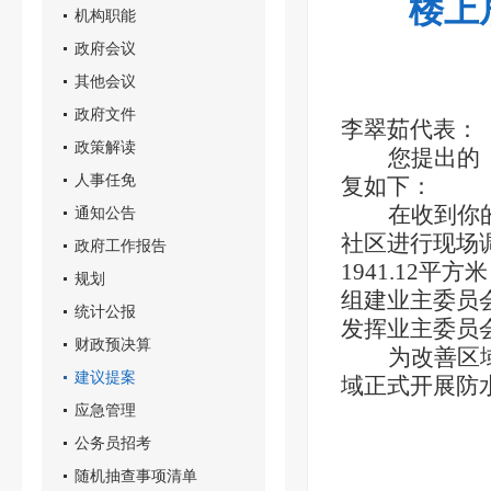
楼上
机构职能
政府会议
其他会议
政府文件
李翠茹
代表：
政策解读
您提出的
人事任免
复如下：
在收到你
通知公告
社区进行现场
政府工作报告
1941.12
平方米
规划
组建业主委员
统计公报
发挥业主委员
财政预决算
为改善区
建议提案
域正式开展
防
应急管理
公务员招考
随机抽查事项清单